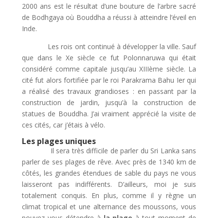
2000 ans est le résultat d’une bouture de l’arbre sacré
de Bodhgaya où Bouddha a réussi à atteindre l’éveil en
Inde.
Les rois ont continué à développer la ville. Sauf
que dans le Xe siècle ce fut Polonnaruwa qui était
considéré comme capitale jusqu’au XIIIème siècle. La
cité fut alors fortifiée par le roi Parakrama Bahu Ier qui
a réalisé des travaux grandioses : en passant par la
construction de jardin, jusqu’à la construction de
statues de Bouddha. J’ai vraiment apprécié la visite de
ces cités, car j’étais à vélo.
Les plages uniques
Il sera très difficile de parler du Sri Lanka sans
parler de ses plages de rêve. Avec près de 1340 km de
côtés, les grandes étendues de sable du pays ne vous
laisseront pas indifférents. D’ailleurs, moi je suis
totalement conquis. En plus, comme il y règne un
climat tropical et une alternance des moussons, vous
pouvez vous détendre à
la plage
à tout moment de