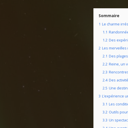
Sommaire
1
Le charme irré
1.1
Randonnées
1.2
Des expéri
2
Les merveilles 
2.1
Des plages 
2.2
Reine, un v
2.3
Rencontres
2.4
Des activit
2.5
Une destin
3
L’expérience u
3.1
Les condit
3.2
Outils pour
3.3
Un spectacl