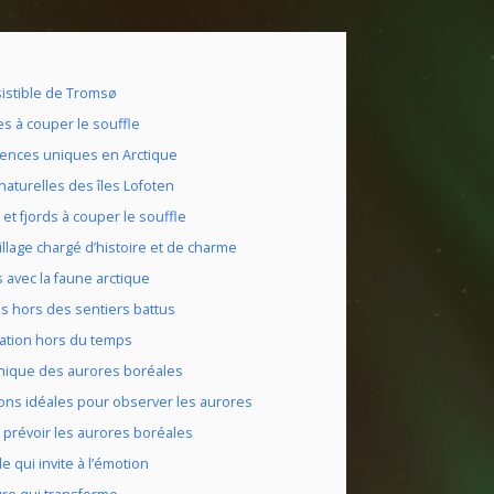
sistible de Tromsø
 à couper le souffle
ences uniques en Arctique
naturelles des îles Lofoten
et fjords à couper le souffle
illage chargé d’histoire et de charme
 avec la faune arctique
és hors des sentiers battus
ation hors du temps
nique des aurores boréales
ions idéales pour observer les aurores
 prévoir les aurores boréales
e qui invite à l’émotion