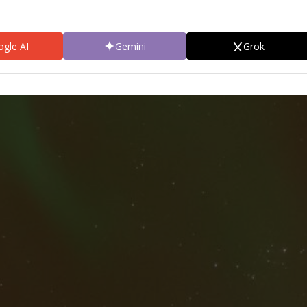
gle AI
Gemini
Grok