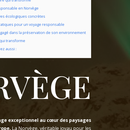
re qui transforme
esponsable en Norvège
ives écologiques concrètes
ratiques pour un voyage responsable
gagé dans la préservation de son environnement
qui transforme
ez aussi :
RVÈGE
age exceptionnel au cœur des paysages
rope.
La Norvège, véritable joyau pour les