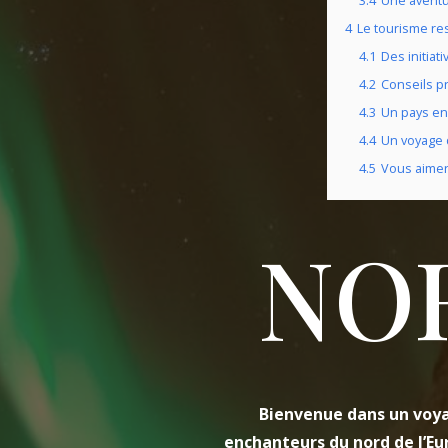
3.4
Une aventu
4
Le tourisme r
4.1
Des initiat
4.2
Conseils p
4.3
Un pays en
4.4
Un voyage 
4.5
Vous aimer
NO
Bienvenue dans un voy
enchanteurs du nord de l’Eu